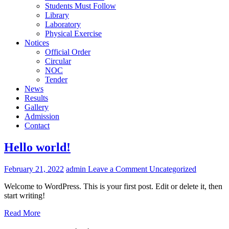
Students Must Follow
Library
Laboratory
Physical Exercise
Notices
Official Order
Circular
NOC
Tender
News
Results
Gallery
Admission
Contact
Hello world!
on
February 21, 2022
admin
Leave a Comment
Uncategorized
Hello
Welcome to WordPress. This is your first post. Edit or delete it, then
world!
start writing!
Read More