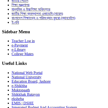
জাতীয় পোর্টাল
শিক্ষা মন্ত্রণালয়
মাধ্যমিক ও উচ্চশিক্ষা অধিদপ্তর
জাতীয় শিক্ষা ব্যবস্থাপনা একাডেমি (নায়েম)
বাংলাদেশ শিক্ষাতথ্য ও পরিসংখ্যান ব্যুরো (ব্যানবেইস)
ই-নথি
Sidebar Menu
Teacher Log in
e-Payment
e-Library
College Mates
Useful Links
National Web Portal
National University
Education Board, Jashore
e-Shikhha
Muktopaath
Shikkhak Batayon
eksheba
EMIS | DSHE
Integrated Budget And Accounting System