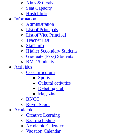
Aims & Goals
Seat Capacity
Hostel Info
Information
Administration
List of Principals
List of Vice Principal
Teacher List
Staff Info
Higher Secondary Students
Graduate (Pass) Students
BMT Students
Activities
Co-Curriculum
Sports
Cultural activities
Debating club
Magazine
BNCC
Rover Scout
Academic
Creative Learning
Exam schedule
Academic Calender
Vacation Calendar