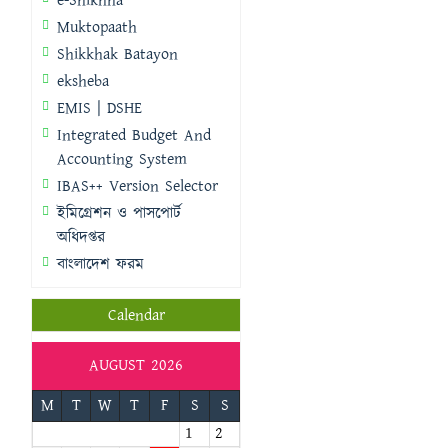
e-Shikhha
Muktopaath
Shikkhak Batayon
eksheba
EMIS | DSHE
Integrated Budget And
Accounting System
IBAS++ Version Selector
ইমিগ্রেশন ও পাসপোর্ট
অধিদপ্তর
বাংলাদেশ ফরম
Calendar
AUGUST 2026
M
T
W
T
F
S
S
1
2