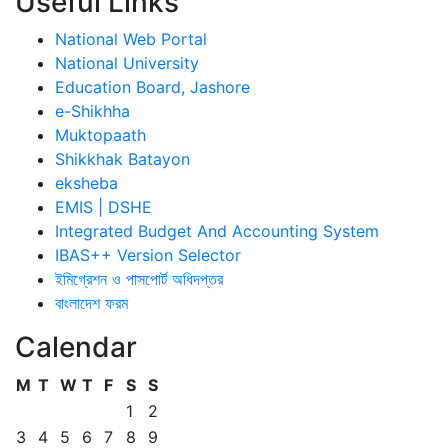
Useful Links
National Web Portal
National University
Education Board, Jashore
e-Shikhha
Muktopaath
Shikkhak Batayon
eksheba
EMIS | DSHE
Integrated Budget And Accounting System
IBAS++ Version Selector
ইমিগ্রেশন ও পাসপোর্ট অধিদপ্তর
বাংলাদেশ ফরম
Calendar
M
T
W
T
F
S
S
1
2
3
4
5
6
7
8
9