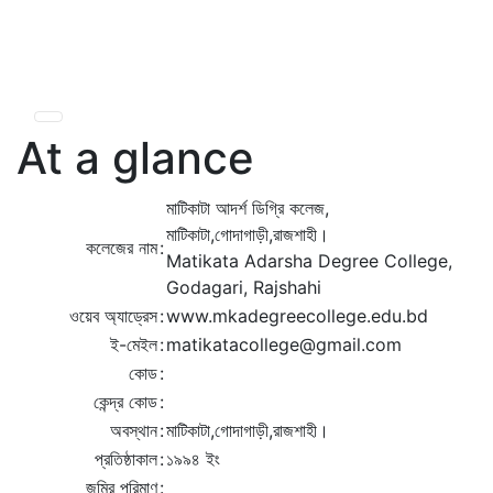
Skip
Previous
Next
to
content
At a glance
মাটিকাটা আদর্শ ডিগ্রি কলেজ,
মাটিকাটা,গোদাগাড়ী,রাজশাহী।
কলেজের নাম
:
Matikata Adarsha Degree College,
Godagari, Rajshahi
ওয়েব অ্যাড্রেস
:
www.mkadegreecollege.edu.bd
ই-মেইল
:
matikatacollege@gmail.com
কোড
:
কেন্দ্র কোড
:
অবস্থান
:
মাটিকাটা,গোদাগাড়ী,রাজশাহী।
প্রতিষ্ঠাকাল
:
১৯৯৪ ইং
জমির পরিমাণ
: