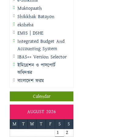
e-Shikhha
Muktopaath
Shikkhak Batayon
eksheba
EMIS | DSHE
Integrated Budget And
Accounting System
IBAS++ Version Selector
ইমিগ্রেশন ও পাসপোর্ট
অধিদপ্তর
বাংলাদেশ ফরম
Calendar
AUGUST 2026
M
T
W
T
F
S
S
1
2