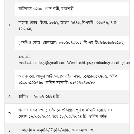
মাটিকাটা-৬২৯০, গোদাগাড়ী, রাজশাহী
কলেজ কোড- উ.মা.-১৬৬২, স্নাতক-২৫৪৩, বিএমটি- ২৩০৭৯, EIIN-
১
126760,
(এমপিও কোড- জেনারেল: ৮৬০৬০৪৩২০১, বি এম টি: ৮৬০৬০৮৩১০২)
E-mail:
matikatacollege@gmail.com,Website.https://mkadegreecollege.edu
অধ্যক্ষ মো: আব্দুল আউয়াল, মোবাইল নম্বর: ০১৭১৮০১৭৭০৬, অফিস:
০১৩০৯১২৬৭৬০, অফিস সহকারি: ০১৭২৭৬৪০০৮৫
২
স্থাপিত: ২০-০৮-১৯৯৪ খ্রি.
গভর্ণিং বডির তথ্য : বর্তমানে প্রতিষ্ঠানে পূর্ণাঙ্গ কমিটি রয়েছে।য়ার
৩
মেয়াদ-১৯/০৩/২০২২ হতে ১৮/০৩/২০২৪ খ্রি. তারিখ পর্যন্ত
৪
একাডেমিক অনুমতি/স্বীকৃতি/অধিভূক্তি সংক্রান্ত তথ্য: