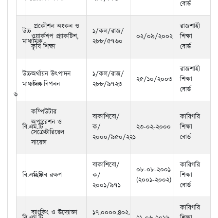
বোর্ড
প্রকৌশল অংকন ও
রাজশাহী
উচ্চ
১/কল/রাজ/
ওয়ার্কশপ প্র্যাকটিশ,
০২/০৯/২০০২
শিক্ষা
মাধ্যমিক
২৮৮/৫৭৬০
কৃষি শিক্ষা
বোর্ড
রাজশাহী
উচ্চ
অর্থায়ন উৎপাদন
১/কল/রাজ/
২৫/১০/২০০৩
শিক্ষা
মাধ্যমিক
এবং বিপনন
২৮৮/৯৭২৩
বোর্ড
৬
কম্পিউটার
বাকাশিবো/
কারিগরি
অপারেশন ও
বি.এম.টি
ক/
২৩-০২-২০০০
শিক্ষা
সেক্রেটারিয়েল
২০০০/৯৫০/২২১
বোর্ড
সায়েন্স
বাকাশিবো/
কারিগরি
০৮-০৮-২০০১
বি.এম.টি
হিসাব রক্ষণ
ক/
শিক্ষা
(২০০১-২০০২)
২০০১/৯৭১
বোর্ড
কারিগরি
ব্যাংকিং ও উদ্যোক্তা
১৭.০০০০.৪০২.