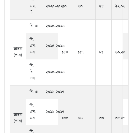
বি.
এম.
২০২০-২০২১
৬৩
৬৩
৫৮
৯২.০৬
টি
বি. এ
২০১৫-২০১৬
বি.
এস.
২০১৫-২০১৬
স্নাতক
এস
১৮০
১১৭
৮১
৬৯.২৩
(পাস)
বি.
বি.
২০১৫-২০১৬
এস
বি. এ
২০১৬-২০১৭
বি.
এস.
২০১৬-২০১৭
স্নাতক
এস
১৬৫
৮৬
৩৩
৩৮.৩৭
(পাস)
বি.