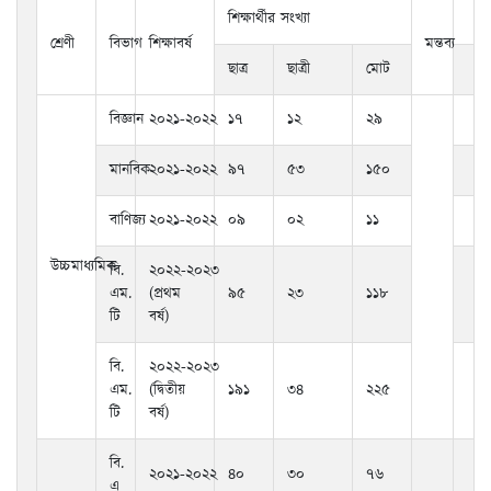
শিক্ষার্থীর সংখ্যা
শ্রেণী
বিভাগ
শিক্ষাবর্ষ
মন্তব্য
ছাত্র
ছাত্রী
মোট
বিজ্ঞান
২০২১-২০২২
১৭
১২
২৯
মানবিক
২০২১-২০২২
৯৭
৫৩
১৫০
বাণিজ্য
২০২১-২০২২
০৯
০২
১১
উচ্চমাধ্যমিক
বি.
২০২২-২০২৩
এম.
(প্রথম
৯৫
২৩
১১৮
টি
বর্ষ)
বি.
২০২২-২০২৩
এম.
(দ্বিতীয়
১৯১
৩৪
২২৫
টি
বর্ষ)
বি.
২০২১-২০২২
৪০
৩০
৭৬
এ