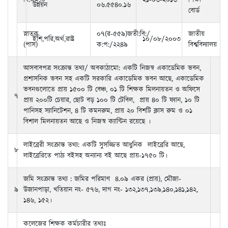
বি.এম.টি
২১-০৬-২০১৬
শিক্ষা
উন্নয়ন
০৬.৫৫৪০.১৬
বোর্ড
স্নাতক
০৭(র-৫৫৯)জতী:বি:/
জাতীয়
ইশি,পরি,অর্থ,রাষ্ট্র
১০/০৮/২০০৩
(পাস)
ক:প:/২২৪৯
বিশ্ববিদ্যালয়
আসবাবপত্র সংক্রান্ত তথ্য/ অবকাঠামো: একটি নিজস্ব একাডেমিক ভবন,
প্রশাসনিক ভবন সহ একটি সরকারি একাডেমিক ভবন আছে, একাডেমিক
ভবনগুলোতে প্রায় ১৫০০ টি বেঞ্চ, ০১ টি শিক্ষক মিলনায়তন ও অফিসে
৭
প্রায় ২০০টি চেয়ার, ছোট বড় ১০০ টি টেবিল, প্রায় ৪০ টি ফ্যান, ১০ টি
পানিসহ স্যানিটেশন, ৪ টি কমনরুম, প্রায় ২০ বিশটি ক্লাস রুম ও ০১
বিশাল মিলনায়তন আছে ও নিজস্ব ক্যান্টিন রয়েছে ।
লাইব্রেরী সংক্রান্ত তথ্য: একটি সুসজ্জিত আধুনিক লাইব্রেরি আছে,
৮
লাইব্রেরিতে পাঠ্য বইসহ অন্যান্য বই আছে প্রায়-১৭৫০ টি।
জমি সংক্রান্ত তথ্য : জমির পরিমাণ ৪.০৯ একর (প্রায়), মৌজা-
৯
উজানপাড়া, খতিয়ান নং- ৫৭৬, দাগ নং- ১৩২,১৩৭,১৩৯,১৪০,১৪১,১৪২,
১৪৬, ১৫২।
কলেজের শিক্ষক কর্মচারীর তথ্যঃ