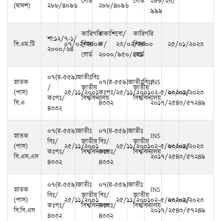
বোর্ড
বোর্ড
২৮৮/২য়/
(দ্বাদশ)
২৮৮/৪০৯৬
২৮৮/৪০৯৬
৯৯৯
কারিগরি
বাকাশিবো/
কারিগরি
শা:১২/৭-১/
বি.এম.টি
০৭/০২/২০০০
শিক্ষা
ক/
২৩/০২/২০০০
শিক্ষা
২৫/০১/২০২৩
২০০০/৬৪
বোর্ড
২০০০/৯৫০/২২১
বোর্ড
০৭(র-৫৫৯)জাতীঃবিঃ
স্নাতক
০৭(র-৫৫৯)জাতীঃবিঃ/
INS
/
জাতীয়
জাতীয়
(পাস)
২৫/১১/২০০১
কঃপঃ/
২৫/১১/২০০১
০২-৫/০০২০২/
২৩/০১/২০২৩
কঃপঃ/
বিশ্ববিদ্যালয়
বিশ্ববিদ্যালয়
বি.এ
৪৩৩২
২০১৭/২৫৪৩/৫৭২৪৯
৪৩৩২
০৭(র-৫৫৯)জাতীঃ
০৭(র-৫৫৯)জাতীঃ
স্নাতক
INS
বিঃ/
জাতীয়
বিঃ/
জাতীয়
(পাস)
২৫/১১/২০০১
২৫/১১/২০০১
০২-৫/০০২০২/
২৩/০১/২০২৩
কঃপঃ/
বিশ্ববিদ্যালয়
কঃপঃ/
বিশ্ববিদ্যালয়
বি.এস.এস
২০১৭/২৫৪৩/৫৭২৪৯
৪৩৩২
৪৩৩২
০৭(র-৫৫৯)জাতীঃ
০৭(র-৫৫৯)জাতীঃ
স্নাতক
INS
বিঃ/
জাতীয়
বিঃ/
জাতীয়
(পাস)
২৫/১১/২০০১
২৫/১১/২০০১
০২-৫/০০২০২/
২৩/০১/২০২৩
কঃপঃ/
বিশ্ববিদ্যালয়
কঃপঃ/
বিশ্ববিদ্যালয়
বি.বি.এস
২০১৭/২৫৪৩/৫৭২৪৯
৪৩৩২
৪৩৩২