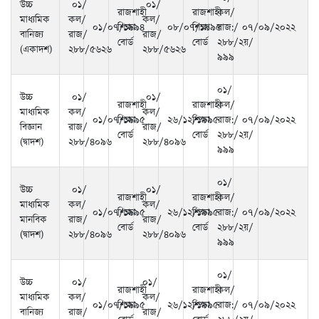
উচ্চ
০১/
০১/
রাজশাহী
রাজশাহী
কল/
মাধ্যমিক
কল/
কল/
০১/০৭/১৯৯৪
শিক্ষা
০৮/০৭/১৯৯৫
শিক্ষা
রাজ:/
০৭/০৯/২০২২
বানিজ্য
রাজ/
রাজ/
বোর্ড
বোর্ড
২৮৮/২য়/
(একাদশ)
২৮৮/৫৬২৬
২৮৮/৫৬২৬
৯৯৯
০১/
উচ্চ
০১/
০১/
রাজশাহী
রাজশাহী
কল/
মাধ্যমিক
কল/
কল/
০১/০৭/১৯৯৫
শিক্ষা
২৬/১২/১৯৯৫
শিক্ষা
রাজ:/
০৭/০৯/২০২২
বিজ্ঞান
রাজ/
রাজ/
বোর্ড
বোর্ড
২৮৮/২য়/
(দ্বাদশ)
২৮৮/৪০৯৬
২৮৮/৪০৯৬
৯৯৯
০১/
উচ্চ
০১/
০১/
রাজশাহী
রাজশাহী
কল/
মাধ্যমিক
কল/
কল/
০১/০৭/১৯৯৫
শিক্ষা
২৬/১২/১৯৯৫
শিক্ষা
রাজ:/
০৭/০৯/২০২২
মানবিক
রাজ/
রাজ/
বোর্ড
বোর্ড
২৮৮/২য়/
(দ্বাদশ)
২৮৮/৪০৯৬
২৮৮/৪০৯৬
৯৯৯
০১/
উচ্চ
০১/
০১/
রাজশাহী
রাজশাহী
কল/
মাধ্যমিক
কল/
কল/
০১/০৭/১৯৯৫
শিক্ষা
২৬/১২/১৯৯৫
শিক্ষা
রাজ:/
০৭/০৯/২০২২
বানিজ্য
রাজ/
রাজ/