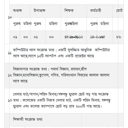
অধ্যক্ষ
উপাধ্যক্ষ
শিক্ষক
কর্মচারী
মোট
১০
পুরুষ
মহিলা
পুরুষ
মহিলা
পুরুষ
মহিলা
পুরুষ
মহিলা
০১
০০
০১
০০
৪৫+৬=৫১
১০+২=১২
১৪+২=১৬
০৫
৮৬
কম্পিউটার ল্যাব সংক্রান্ত তথ্য : একটি সুসজ্জিত আধুনিক কম্পিউটার
১১
ল্যাব আছে,ল্যাবে ১২টি ল্যাপটপ এবং একটি প্রজেক্টর আছে
বিজ্ঞানাগার সংক্রান্ত তথ্য : পদার্থ বিজ্ঞান, রসায়ন,জীব
১২
বিজ্ঞান,মনোবিজ্ঞান,ভূগোল, গণিত, পরিসংখ্যান বিষয়ের আলাদা আলাদা
ল্যাব আছে
খেলার মাঠ/বাগান/শহিদ মিনার/বঙ্গবন্ধু ম্যুরাল ছোট বড় গাছ সংক্রান্ত
১৩
তথ্য : কলেজের একটি নিজস্ব খেলার মাঠ, একটি শহিদ মিনার, বঙ্গবন্ধু
ম্যুরাল এবং কলেজ ক্যাম্পাসে ছোট বড় প্রায় ২০০টি গাছ আছে।
শিক্ষার্থী সংক্রান্ত তথ্য