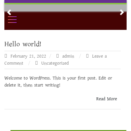
Skip
to
Previous
Nex
content
Hello world!
February 21, 2022
admin
Leave a
on
Comment
Uncategorized
Hello
world!
Welcome to WordPress. This is your first post. Edit or
delete it, then start writing!
Read More