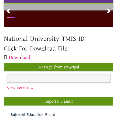
Skip
to
Previous
Nex
content
National University TMIS ID
Click For Download File:
Download
Message from Principal
View Details →
Important Links
Rajshahi Education Board