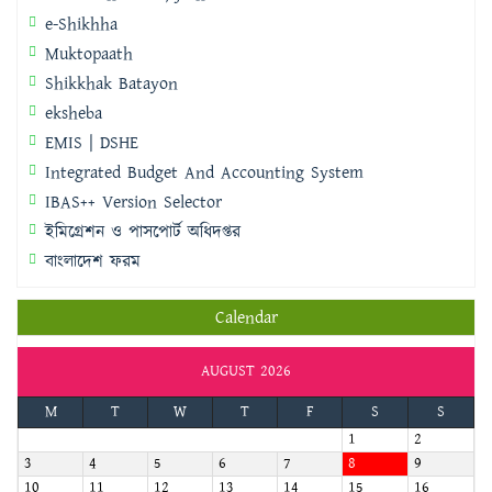
e-Shikhha
Muktopaath
Shikkhak Batayon
eksheba
EMIS | DSHE
Integrated Budget And Accounting System
IBAS++ Version Selector
ইমিগ্রেশন ও পাসপোর্ট অধিদপ্তর
বাংলাদেশ ফরম
Calendar
AUGUST 2026
M
T
W
T
F
S
S
1
2
3
4
5
6
7
8
9
10
11
12
13
14
15
16