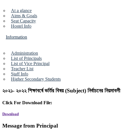
At a glance
Aims & Goals
Seat Capacity
Hostel Info
Information
Administration
List of Principals
List of Vice Principal
Teacher List
Staff Info
Higher Secondary Students
Graduate (Pass) Students
BMT Students
২০২১- ২০২২ শিক্ষাবর্ষে ভর্তির বিষয় (Subject) নির্বাচনের নিয়মাবলী
Activities
Click For Download File:
Download
Co-Curriculum
Message from Principal
Sports