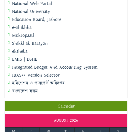
National Web Portal
National University
Education Board, Jashore
e-Shikhha
Muktopaath
Shikkhak Batayon
eksheba
EMIS | DSHE
Integrated Budget And Accounting System
IBAS++ Version Selector
ইমিগ্রেশন ও পাসপোর্ট অধিদপ্তর
বাংলাদেশ ফরম
Calendar
AUGUST 2026
M
T
W
T
F
S
S