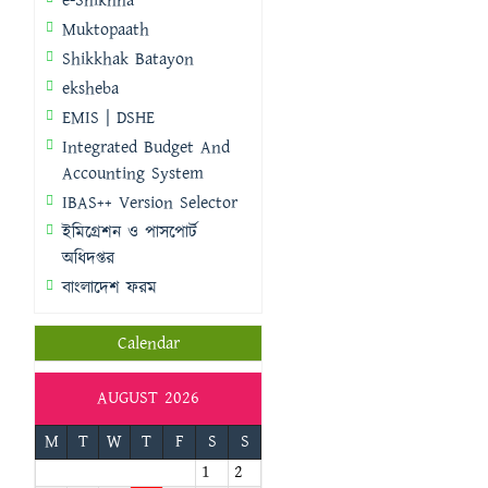
e-Shikhha
Muktopaath
Shikkhak Batayon
eksheba
EMIS | DSHE
Integrated Budget And
Accounting System
IBAS++ Version Selector
ইমিগ্রেশন ও পাসপোর্ট
অধিদপ্তর
বাংলাদেশ ফরম
Calendar
AUGUST 2026
M
T
W
T
F
S
S
1
2