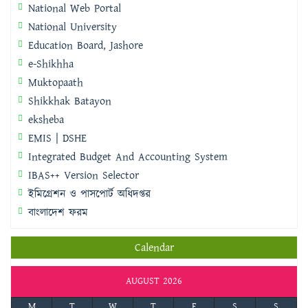
National Web Portal
National University
Education Board, Jashore
e-Shikhha
Muktopaath
Shikkhak Batayon
eksheba
EMIS | DSHE
Integrated Budget And Accounting System
IBAS++ Version Selector
ইমিগ্রেশন ও পাসপোর্ট অধিদপ্তর
বাংলাদেশ ফরম
Calendar
AUGUST 2026
M
T
W
T
F
S
S