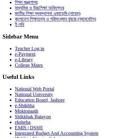
শিক্ষা মন্ত্রণালয়
মাধ্যমিক ও উচ্চশিক্ষা অধিদপ্তর
জাতীয় শিক্ষা ব্যবস্থাপনা একাডেমি (নায়েম)
বাংলাদেশ শিক্ষাতথ্য ও পরিসংখ্যান ব্যুরো (ব্যানবেইস)
ই-নথি
Sidebar Menu
Teacher Log in
e-Payment
e-Library
College Mates
Useful Links
National Web Portal
National University
Education Board, Jashore
e-Shikhha
Muktopaath
Shikkhak Batayon
eksheba
EMIS | DSHE
Integrated Budget And Accounting System