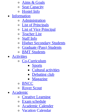
Aims & Goals
Seat Capacity
Hostel Info
Information
Administration
List of Principals
List of Vice Principal
Teacher List
Staff Info
Higher Secondary Students
Graduate (Pass) Students
BMT Students
Activities
Co-Curriculum
Sports
Cultural activities
Debating club
Magazine
BNCC
Rover Scout
Academic
Creative Learning
Exam schedule
Academic Calender
Vacation Calendar